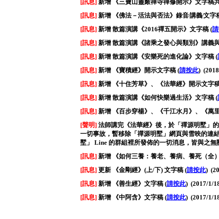
[訊息]
新增
《三寶山靈嚴禪寺禪修開示》文字稿
[訊息]
新增
《佛法－活法與否法》錄音∕講義∕文字
[訊息]
新增
散篇演講《2016禪五開示》文字稿
(
請
[訊息]
新增
散篇演講《諸乘之發心與類別》講義
[訊息]
新增
散篇演講《安樂死的進化論》文字稿
(
[訊息]
新增
《寶積經》開示文字稿
(
請按此
)
(2018
[訊息]
新增
《十住芳草》、《法華經》開示文字
[訊息]
新增
散篇演講《如何快樂過生活》文字稿
(
[訊息]
新增
《百步穿楊》、《千江水月》、《萬
[聲明]
法師講完《法華經》後，於「禪源明墅」的
一切事故，暫移除「禪源明墅」網頁與雪映的連結。
墅」 Line 的群組裡所發佈的一切消息，皆與之無
[訊息]
新增
《如何三養：養老、養病、養死（全
[訊息]
更新
《金剛經》(上/下) 文字稿
(
請按此
)
(2
[訊息]
新增
《善生經》文字稿
(
請按此
)
(2017/1/1
[訊息]
新增
《中阿含》文字稿
(
請按此
)
(2017/1/1