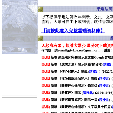
果煜法師
以下提供果煜法師歷年開示、文集、文字稿
雲端。大眾可自由下載閱讀，敬請善加
【請按此進入完整雲端資料庫】
因頻寬有限，煩請大眾少 量分次下載資
何問題，請e-mail至
fykuo.tw@gmail.com，謝謝
[訊息]
新增
果煜法師完整開示及文集Google雲端
[訊息]
新增
《成佛之道》開示講義/錄音檔
(
請按
[訊息]
新增
《信心銘開示》講義
(
請按此
)
(2022/9
[訊息]
新增
《禪坐氣脈瑜伽開示》講義
(
請按此
)
(
[訊息]
新增
《圓覺經心鑰開示》錄音檔
(
請按此
)
(
[訊息]
新增
《勝鬘經》開示
(
請按此
)
(2020/10/16
[訊息]
新增
《新冠病毒感言》開示一篇
(
請按此
)
(
[訊息]
新增
《圓覺經心鑰開示》文字稿共十四篇
(