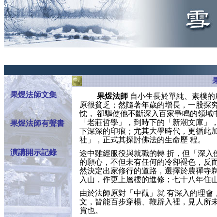
a
果煜法師文集
果煜法師
自小生長於單純、素樸的
原很貧乏；然隨著年歲的增長，一股探
忱， 卻驅使他不斷深入百家爭鳴的領域
「老莊哲學」，到時下的「新潮文庫」，
果煜法師有聲書
下深深的印痕；尤其大學時代，更循此
社」，正式其探討佛法的生命歷 程。
演講開示記錄
途中雖經服役與就職的轉 折，但「深入
的願心，不但未有任何的冷卻褪色，反而
然決定出家修行的道路，選擇於農禪寺
入山，作更上層樓的進修；七十八年住
由於法師原對「中觀」就 有深入的理會
文，皆能百步穿楊、鞭辟入裡，見人所未
賞也。