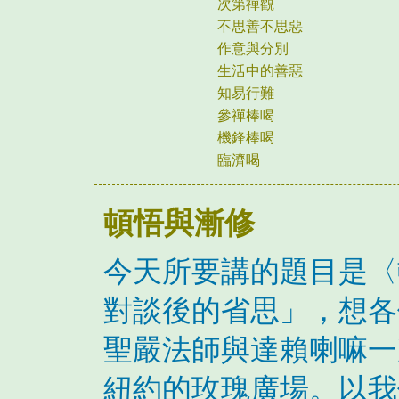
次第禪觀
不思善不思惡
作意與分別
生活中的善惡
知易行難
參禪棒喝
機鋒棒喝
臨濟喝
頓悟與漸修
今天所要講的題目是〈
對談後的省思」，想各
聖嚴法師與達賴喇嘛一
紐約的玫瑰廣場。以我