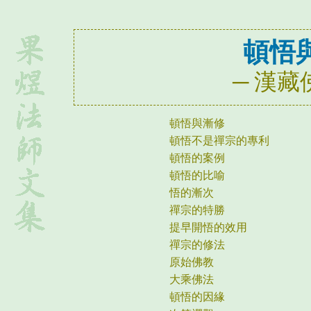
頓悟
─ 漢
頓悟與漸修
頓悟不是禪宗的專利
頓悟的案例
頓悟的比喻
悟的漸次
禪宗的特勝
提早開悟的效用
禪宗的修法
原始佛教
大乘佛法
頓悟的因緣