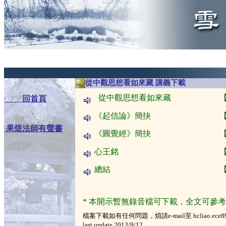
a
從中觀思想看如來藏 講義下載
從中觀思想看如來藏 【
回首頁
《起信論》簡抉 
果煜法師有聲書
《圓覺經》簡抉 
心王銘 
總結 
* 本開示暫無錄音檔可下載，全文可參
檔案下載如有任何問題，煩請e-mail至 hcliao.ece8
last update
2013/9/12