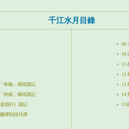
千江水月目錄
09
10
11
12
》「布施」偈頌講記
13
》「持戒」偈頌講記
14
入道四行》講記
1
中國禪到現代禪