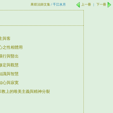
果煜法師文集
/ 千江水月
上一冊
|
下一冊
 主與客
 心之性相體用
 橫行與豎出
 修定與觀慧
 知識與智慧
 知心與寂寞
5宗教上的唯美主義與精神分裂