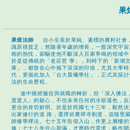
果
果煜法師
自小生長於單純、素樸的農村社會
識原很貧乏；然隨著年歲的增長，一股深究宇宙
相的熱忱，卻驅使他不斷深入百家爭鳴的領域中
於是從傳統的「老莊哲 學」，到時下的「新潮
庫」，都曾在心中烙下深深的印痕，尤其大學時
代，更循此加入「台大晨曦學社」，正式其探討
法的生命歷程。
途中雖經服役與就職的轉折，但「深入佛法
度度人」的願心，不但未有任何的冷卻退色，反
更佳的肯切鮮明。於是於民國七十三年，毅然決
出家修行的道 路，選擇於農禪寺剃度，追隨聖
師修學禪法。七十五年告假入山，作更上層樓的
修；七十八年住山期滿，才應時代需求，略作開