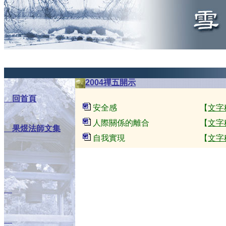
a
2004禪五開示
回首頁
安全感 【
文字
人際關係的離合 【
文字
果煜法師文集
自我實現 【
文字