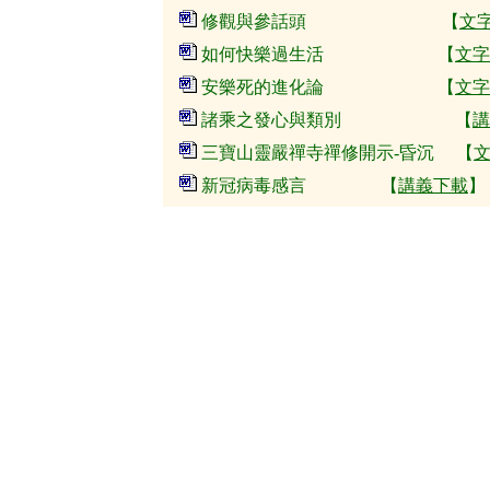
修觀與參話頭 【
文
如何快樂過生活 【
文字
安樂死的進化論 【
文字
諸乘之發心與類別 【
講
三寶山靈嚴禪寺禪修開示-昏沉 【
新冠病毒感言 【
講義下載
】