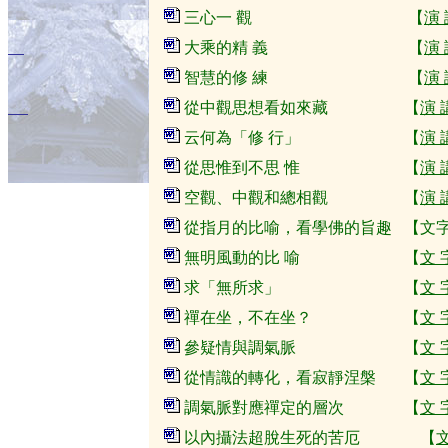
三心一 觀 【
演
大乘的精 義 【
演
智慧的修 練 【
演
從中觀思想看如來藏 【
演
云何為「修 行」 【
演
從思惟到不思 惟 【
演
空觀、中觀和總相觀 【
演
從指月的比喻，看學佛的旨趣 【
文
無明風動的比 喻 【
文 
求「無所求」 【
文 
禪在坐，不在坐？ 【
文 
參疑情與調氣脈 【
文 
從情識的轉化，看寂靜涅槃 【
文 
調氣脈對應禪定的層次 【
文 
以內攝法超脫生死的苦厄 【