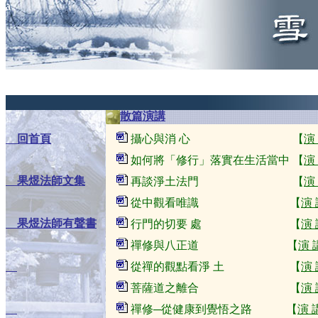
a
散篇演講
回首頁
攝心與消 心 【
演
如何將「修行」落實在生活當中 【
演
果煜法師文集
再談淨土法門 【
演
從中觀看唯識 【
演
果煜法師有聲書
行門的切要 處 【
演
禪修與八正道 【
演
從禪的觀點看淨 土 【
演
菩薩道之離合 【
演
禪修─從健康到覺悟之路 【
演 