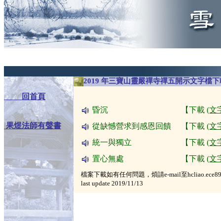
a
2019 年三寶山靈嚴禪寺禪五開示文字檔下
回首頁
昏沉 【下載
(文
果煜法師有聲書
從缺憾營求到感恩回饋 【下載
(文
統一與獨立 【下載
(文
置心無處 【下載
(文
檔案下載如有任何問題，煩請e-mail至hcliao.ece89g(at
last update
2019/11/13