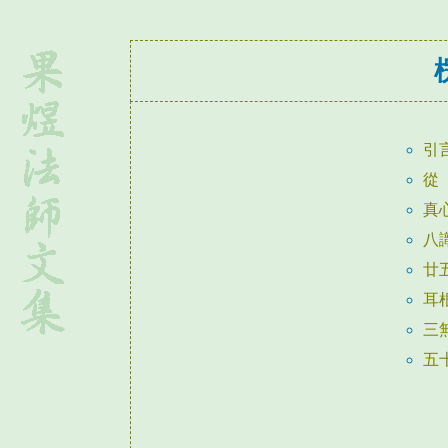
引
從
真
八
廿
耳
三
五