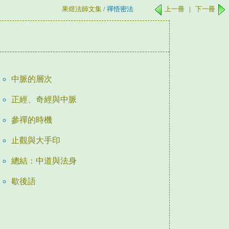
果煜法師文集
/ 禪悟密法
上一冊
|
下一冊
中脈的層次
正經、奇經與中脈
參禪的時機
止觀與大手印
總結：中道與法身
歇後語