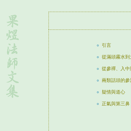
引言
從滿頭霧水到
從參禪、入中
兩類話頭的參
疑情與道心
正氣與第三鼻