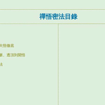
禪悟密法目錄
大悟徹底
脈、透頂到開悟
法