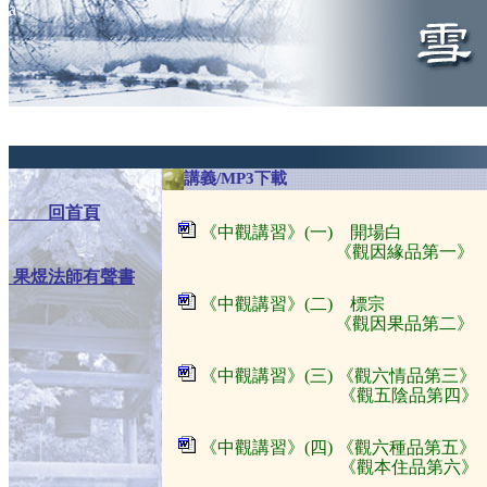
a
講義/MP3下載
回首頁
《中觀講習》(一) 開場白 
《觀因緣品第一》 
果煜法師有聲書
《中觀講習》(二) 標宗 
《觀因果品第二》 
《中觀講習》(三) 《觀六情品第三》
《觀五陰品第四》 
《中觀講習》(四) 《觀六種品第五》
《觀本住品第六》 