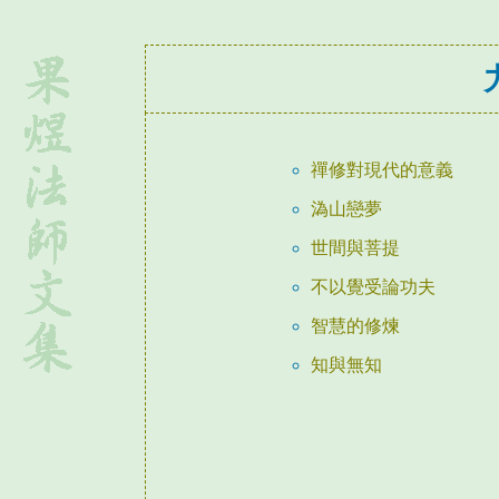
禪修對現代的意義
溈山戀夢
世間與菩提
不以覺受論功夫
智慧的修煉
知與無知